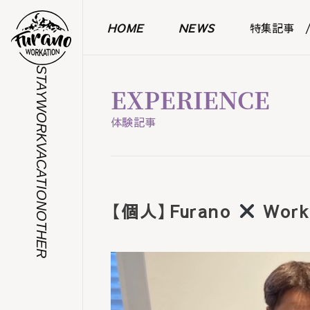
HOME
NEWS
特集記事
STAY
EXPERIENCE
WORK
体験記事
VACATION
【個人】Furano
Worka
OTHER