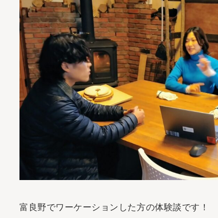
その他
- 特集記事
- 体験記事
- モデルプラン
- フラノの魅力
- 中小企業支援・助成金
富良野でワーケーションした方の体験談です！