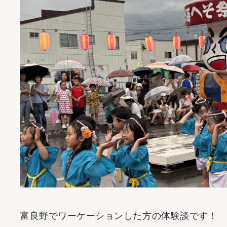
その他
- 特集記事
- 体験記事
- モデルプラン
- フラノの魅力
- 中小企業支援・助成金
富良野でワーケーションした方の体験談です！